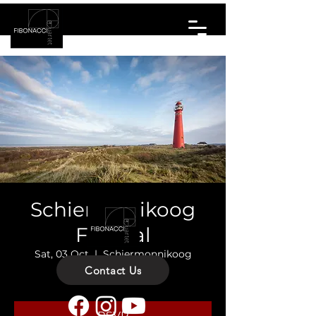
Schiermonikoog
Festival
Sat, 03 Oct
  |  
Schiermonnikoog
Contact Us
Programme TBA
RSVP